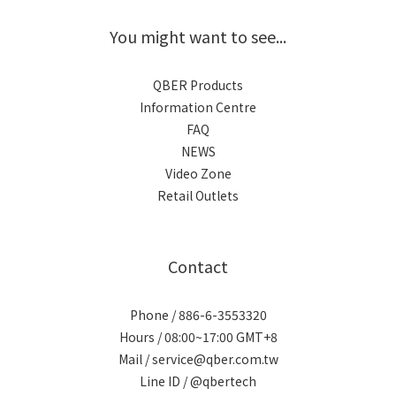
You might want to see...
QBER Products
Information Centre
FAQ
NEWS
Video Zone
Retail Outlets
Contact
Phone / 886-6-3553320
Hours / 08:00~17:00 GMT+8
Mail / service@qber.com.tw
Line ID /
@qbertech