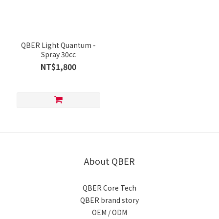
QBER Light Quantum -
Spray 30cc
NT$1,800
About QBER
QBER Core Tech
QBER brand story
OEM / ODM