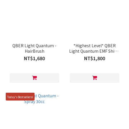
QBER Light Quantum -
*Highest Level* QBER
HairBrush
Light Quantum EMF Shield
Chip (Single Pack)
NT$1,680
NT$1,800
Today's Bestsellers!