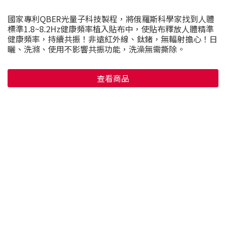
國家專利QBER光量子科技製程，將俄羅斯科學家找到人體
標準1.8~8.2Hz健康頻率植入貼布中，使貼布釋放人體精準
健康頻率，持續共振！非遠紅外線、鈦鍺，無輻射擔心！日
曬、洗滌、使用不影響共振功能，洗澡無需撕除。
查看商品