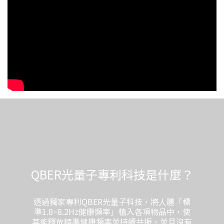
QBER光量子專利科技是什麼？
透過獨家專利QBER光量子科技，將人體「標
準1.8~8.2Hz健康頻率」植入各項物品中，使
其能釋放精準健康頻率並持續共振，並且沒有