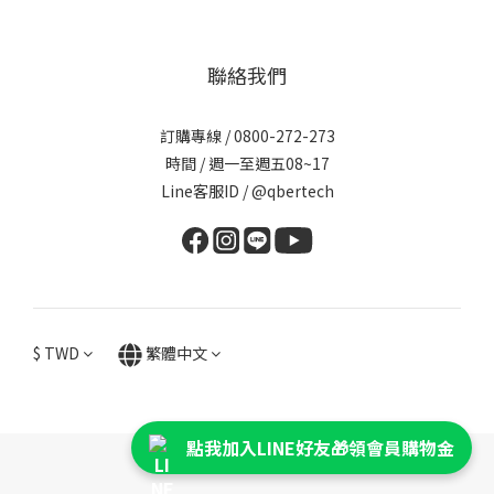
線性關係，後來由密立坎（Robert Millikan）在 1916 年實驗驗
證，並測得與普朗克常數一致的結果。參考資料：Einstein (1905),
Annalen der Physik；Stanford Encyclopedia of Philosophy –
聯絡我們
Einstein’s Philosophy of Physics 三、從懷疑到實證：光子作為
真實粒子的誕生光量子理論在最初遭到主流學界的質疑。 直到美國
訂購專線 / 0800-272-273
物理學家康普頓（Arthur Compton）於 1923 年進行 X 光散射實
時間 / 週一至週五08~17
驗，觀察到散射後的波長變長—— 證實光子不僅具有能量，也具備動
Line客服ID /
@qbertech
量。 這就是著名的「康普頓效應」（Compton Effect），成為光子
粒子性的最終實驗證據。自此，光的雙重性質（波粒二象性）被確
立： 光既可以表現為連續的電磁波，也能以離散的粒子形態與物質
交互作用。參考資料：Physics Nobel Lecture – A.H. Compton
(1927)、Britannica – Compton Scattering四、現代量子理論的
整合隨著理論物理的發展，英國物理學家狄拉克（Paul Dirac）在
$
TWD
繁體中文
1927 年將電磁場成功量子化， 將光子視為「量子化後電磁場的激發
態」。 這標誌著光量子假說正式納入現代量子場論（Quantum
Field Theory）的框架。此後，光子成為量子光學、量子通訊與半
點我加入LINE好友🎁領會員購物金
導體物理的基礎。 例如雷射（LASER）技術、太陽能電池與光纖傳
Powered by SHOPLINE
輸，都源於愛因斯坦與普朗克的理論基石。參考資料：Dirac, P.A.M.