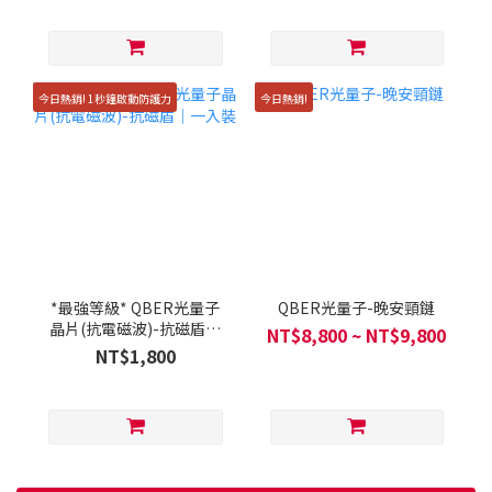
今日熱銷! 1秒鐘啟動防護力
今日熱銷!
*最強等級* QBER光量子
QBER光量子-晚安頸鏈
晶片(抗電磁波)-抗磁盾｜
NT$8,800 ~ NT$9,800
一入裝
NT$1,800