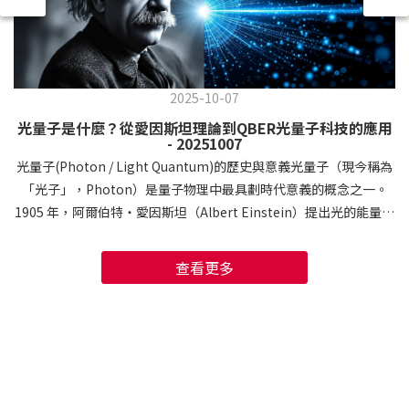
2025-10-07
光量子是什麼？從愛因斯坦理論到QBER光量子科技的應用
- 20251007
光量子(Photon / Light Quantum)的歷史與意義光量子（現今稱為
「光子」，Photon）是量子物理中最具劃時代意義的概念之一。
1905 年，阿爾伯特・愛因斯坦（Albert Einstein）提出光的能量並
非連續分佈，而是以離散的能量單位進行吸收與發射。 這一「光量
子假說」不僅成功解釋了光電效應，也推翻了長久以來的古典電磁
查看更多
波理論，成為愛因斯坦獲得 1921 年諾貝爾物理學獎的主要原因之一
（實際頒授於 1922 年）。這項思想開啟了量子革命的序幕。 普朗
克（Max Planck）的量子假設提供了起點，而愛因斯坦則讓量子成
為「自然的核心語言」。 隨後的德布羅意（Louis de Broglie）和
薛丁格（Erwin Schrödinger）更進一步將波粒二象性與波動方程
引入，奠定了現代量子力學的理論基礎。 一、黑體輻射與普朗克的