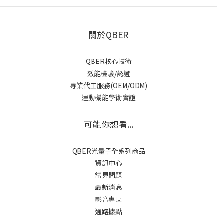
量子假設 量子論的萌芽始於 1900 年的黑體輻射研究。 普朗克在分
析實驗數據時，發現要想正確描述不同波長下的輻射強度，必須假
設能量只能以最小單位 E=hνE = hνE=hν 進行交換。 這裡的 hhh 是
關於QBER
後來以他名字命名的普朗克常數，ννν 為電磁波頻率。這個簡單卻
革命性的假設，打破了能量連續可分的傳統觀念。 普朗克雖然當時
QBER核心技術
認為這只是一種數學上的權宜之計，卻意外揭開了量子化的序幕。
效能檢驗/認證
他的黑體輻射定律成功解釋了實驗中出現的「紫外災難」——古典理
專業代工服務(OEM/ODM)
論在高頻區域預測能量發散無限，而量子模型則完美吻合實際數
運動機能學術實證
據。參考資料：Britannica – Max Planck and Blackbody
Radiation、APS Physics – Planck’s Quantum Hypothesis 二、
可能你想看...
愛因斯坦與光量子假說 愛因斯坦在 1905 年的論文《On a Heuristic
Point of View about the Creation and Conversion of Light》
中，將普朗克的量子思想推向極致。 他主張光在傳播時並非連續
QBER光量子全系列商品
波，而是由離散的「光量子」組成，且每個光量子的能量與頻率成
資訊中心
正比（E=hνE = hνE=hν）。這一假說徹底改變了人們對光的理解。
常見問題
愛因斯坦以光電效應為例指出，當光照射在金屬表面時，電子的動
最新消息
能取決於入射光的頻率，而與光強無關。 這使得他提出了著名的光
影音專區
電方程式：eVs​=hν−W這條方程式預測了光電子的最大動能與頻率的
通路據點