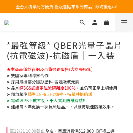
訂購專線 0800-272-273 (服務時間:週一至週五08~17)
訂購專線 0800-272-273 (服務時間:週一至週五08~17)
全台大樹藥局方便買(僅販售貼布系列商品)-限時優惠中!
訂購專線 0800-272-273 (服務時間:週一至週五08~17)
*最強等級* QBER光量子晶片
(抗電磁波)-抗磁盾｜一入裝
★本商品僅於官網及百貨通路販售(大樹藥局無)
➤ 雙國家專利跨界合作
➤ 採用飛機部分隱形塗料-雷達吸波元素
➤ 晶片
經SGS認證電磁波隔離度100%
，並仍可正常上網使用
➤ 釋放精準
精準1.8~8.2Hz頻率，持續共振防護
➤ 電磁波PK不敗神話，千人實測防護有感!!
➤ 建議每 5 年更換一次抗磁盾晶片，以維持最佳防護效果。
至
12/31 16:00
截止
全店，單筆消費滿$12,800【好禮二選