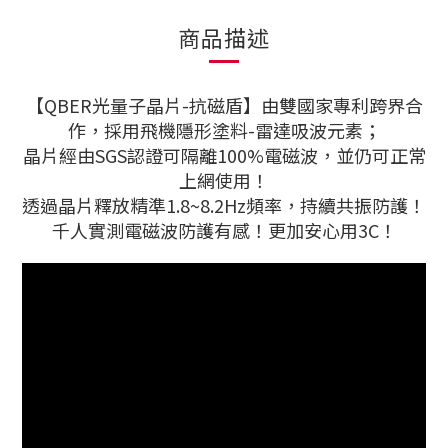
商品描述
【QBER光量子晶片-抗磁盾】由雙國家專利跨界合
作，採用飛機隱形塗料-雷達吸波元素；
晶片經由SGS認證可隔離100%電磁波，並仍可正常
上網使用！
透過晶片釋放精準1.8~8.2Hz頻率，持續共振防護！
千人實測電磁波防護有感！更加安心用3C！