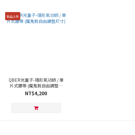
新品上市
QBER光量子-隱形氣功師 / 單
片式腰帶 (魔鬼氈自由調整尺
寸)
NT$4,200