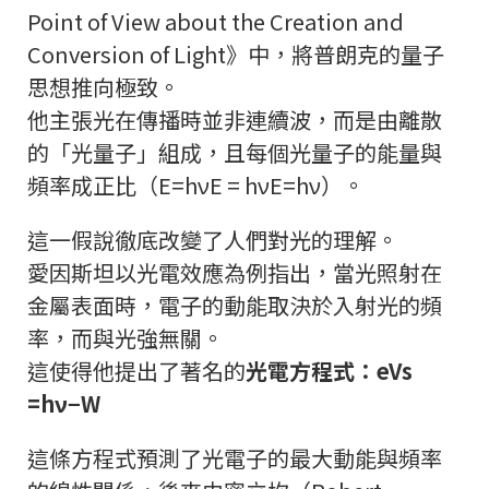
Point of View about the Creation and
Conversion of Light》中，將普朗克的量子
思想推向極致。
他主張光在傳播時並非連續波，而是由離散
的「光量子」組成，且每個光量子的能量與
頻率成正比（
E=hνE = hν
E
=
hν
）。
這一假說徹底改變了人們對光的理解。
愛因斯坦以光電效應為例指出，當光照射在
金屬表面時，電子的動能取決於入射光的頻
率，而與光強無關。
這使得他提出了著名的
光電方程式：
eV
s
=
hν
−
W
這條方程式預測了光電子的最大動能與頻率