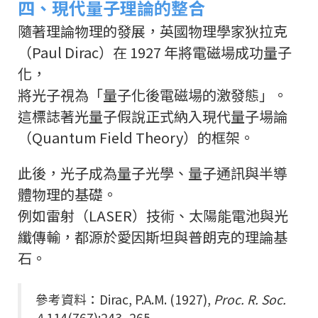
四、現代量子理論的整合
隨著理論物理的發展，英國物理學家狄拉克
（Paul Dirac）在 1927 年將電磁場成功量子
化，
將光子視為「量子化後電磁場的激發態」。
這標誌著光量子假說正式納入現代量子場論
（Quantum Field Theory）的框架。
此後，光子成為量子光學、量子通訊與半導
體物理的基礎。
例如雷射（LASER）技術、太陽能電池與光
纖傳輸，都源於愛因斯坦與普朗克的理論基
石。
參考資料：Dirac, P.A.M. (1927),
Proc. R. Soc.
A
114(767):243–265