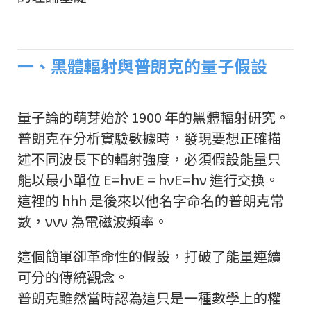
一、黑體輻射與普朗克的量子假設
量子論的萌芽始於 1900 年的黑體輻射研究。
普朗克在分析實驗數據時，發現要想正確描
述不同波長下的輻射強度，必須假設能量只
能以最小單位
E=hνE = hν
E
=
hν
進行交換。
這裡的
hh
h
是後來以他名字命名的普朗克常
數，
νν
ν
為電磁波頻率。
這個簡單卻革命性的假設，打破了能量連續
可分的傳統觀念。
普朗克雖然當時認為這只是一種數學上的權