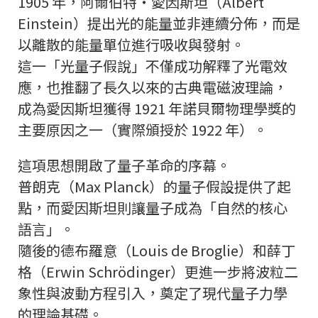
1905 年，阿爾伯特・愛因斯坦（Albert
Einstein）提出光的能量並非連續分佈，而是
以離散的能量單位進行吸收與發射。
這一「光量子假說」不僅成功解釋了光電效
應，也推翻了長久以來的古典電磁波理論，
成為愛因斯坦獲得 1921 年諾貝爾物理學獎的
主要原因之一（實際頒授於 1922 年）。
這項思想開啟了量子革命的序幕。
普朗克（Max Planck）的量子假設提供了起
點，而愛因斯坦則讓量子成為「自然的核心
語言」。
隨後的德布羅意（Louis de Broglie）和薛丁
格（Erwin Schrödinger）更進一步將波粒二
象性與波動方程引入，奠定了現代量子力學
的理論基礎。