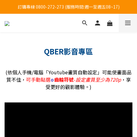
訂購專線 0800-272-273 (服務時間:週一至週五08~17)
訂購專線 0800-272-273 (服務時間:週一至週五08~17)
全台大樹藥局方便買(僅販售貼布系列商品)-限時優惠中!
訂購專線 0800-272-273 (服務時間:週一至週五08~17)
QBER影音專區
(依個人手機/電腦「Youtube畫質自動設定」可能使畫面品
質不佳，
可手動點選
齒輪符號
-
設定畫質
至少為720p
，
享
⚙️
受更好的觀影體驗。)