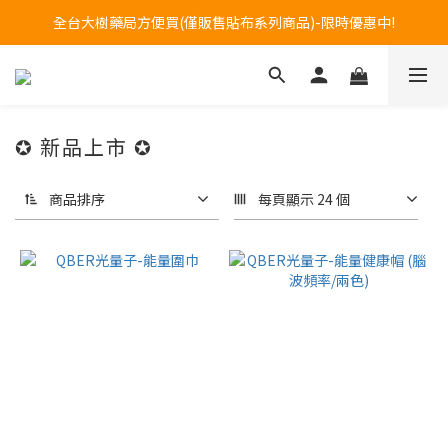
全台大樹藥局方便買(僅販售貼布系列商品)-限時優惠中!
訂購專線 0800-272-273 (服務時間:週一至週五08~17)
訂購專線 0800-272-273 (服務時間:週一至週五08~17)
✪ 新品上市 ✪
商品排序
每頁顯示 24 個