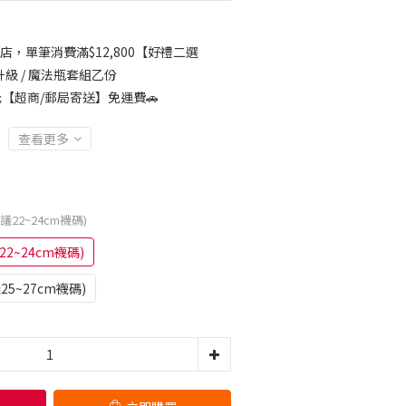
店，單筆消費滿$12,800【好禮二選
級 / 魔法瓶套組乙份
元【超商/郵局寄送】免運費🚗
查看更多
議22~24cm襪碼)
22~24cm襪碼)
25~27cm襪碼)