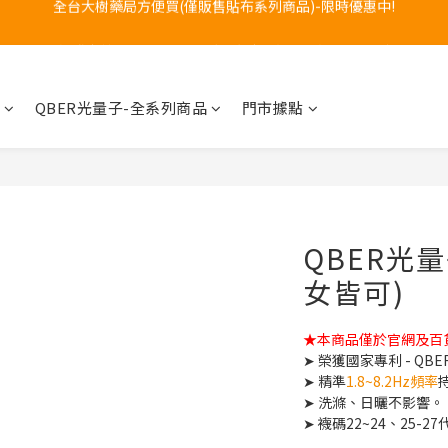
訂購專線 0800-272-273 (服務時間:週一至週五08~17)
訂購專線 0800-272-273 (服務時間:週一至週五08~17)
QBER光量子-全系列商品
門市據點
QBER光
女皆可)
★本商品僅於官網及百貨
➤ 榮獲國家專利 - QB
➤ 精準
1.8~8.2Hz頻率
➤ 洗滌、日曬不影響。
➤ 襪碼22~24、25