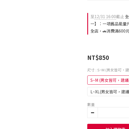
至
12/31 16:00
截止
全
一】：一項舊品能量升
全店，🚗消費滿600
NT$850
尺寸
: S~M (男女皆可，建
S~M (男女皆可，建議
L~XL(男女皆可，建議
數量