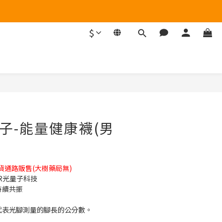
$
立即購買
量子-能量健康襪(男
通路販售(大樹藥局無)
ER光量子科技
持續共振
-27代表光腳測量的腳長的公分數。