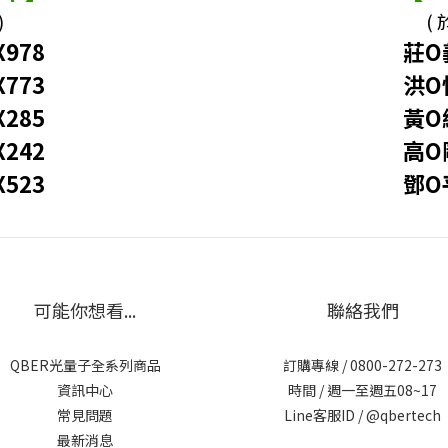
)
( 
X978
莊O義
X773
洪O
X285
黃O
X242
高O剛
X523
鄧O平
可能你想看...
聯絡我們
QBER光量子全系列商品
訂購專線 / 0800-272-273
資訊中心
時間 / 週一至週五08~17
常見問題
Line客服ID /
@qbertech
最新消息