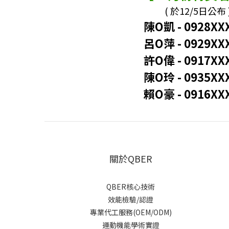
( 於12/5日公布 
陳O凱 - 0928XX
呂O萍
-
0929XX
許O偉
-
0917XX
陳O玲 - 0935XX
賴O豪 - 0916XX
關於QBER
QBER核心技術
效能檢驗/認證
專業代工服務(OEM/ODM)
運動機能學術實證