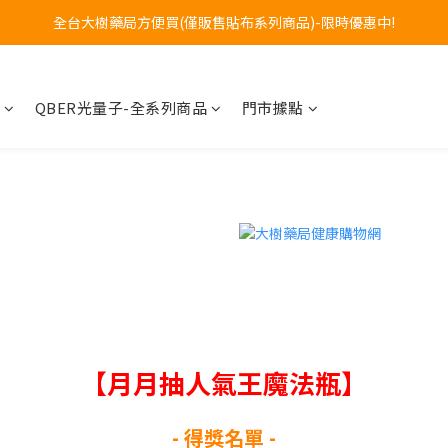
全台大樹藥局方便買(僅販售貼布系列商品)-限時優惠中!
訂購專線 0800-272-273 (服務時間:週一至週五08~17)
訂購專線 0800-272-273 (服務時間:週一至週五08~17)
QBER光量子-全系列商品
門市據點
【月月抽人氣王魔法瓶】
- 得獎名單 -