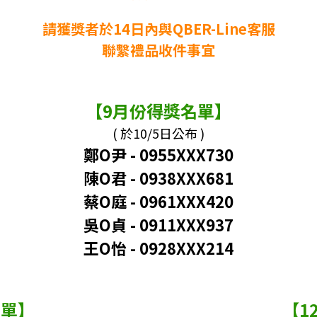
請獲獎者於14日內與QBER-Line客服
聯繫禮品收件事宜
【9月份得獎名單】
( 於10/5日公布 )
鄭O尹 - 0955XXX730
陳O君
-
0938XXX681
蔡O庭
-
0961XXX420
吳O貞 - 0911XXX937
王O怡 - 0928XXX214
名單】
【1