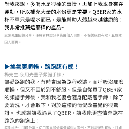
對我來說，多喝水是很棒的事情，再加上我本身有在
運動，所以補充大量的水份更是重要，QBER家的水
杯不單只是喝水而已，是能幫助人體越來越健康的！
我非常推薦這麼棒的產品~
感謝先生回饋分享。
使用者見證分享皆屬個人案例，不保證絕對有效，且成效
因人而異。
▶
換氣更順暢，路跑超有感
！
楊先生-使用光量子頻譜手鍊 /
熱愛路跑的我，有時會因為路程較遠，而呼吸沒那麼
順暢，但又不至於到不舒服。但是自從買了QBER家
的頻譜手鍊後，我和我老婆會隨身配戴著手鍊，除了
要清洗，才會取下，對於這樣的情況改善覺的很驚
訝。 也感謝讓我遇見了QBER，讓我能更盡情奔跑在
路跑的跑道上！
感謝楊先生回饋分享。使用者見證分享皆屬個人案例，不保證絕對有效，且成