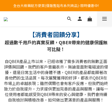
全台大樹藥局方便買(僅販售貼布系列商品)-限時優惠中!
訂購專線 0800-272-273 (服務時間:週一至週五08~17)
訂購專線 0800-272-273 (服務時間:週一至週五08~17)
【消費者回饋分享】
超過數千用戶的真實反饋，QBER帶來的健康保護無
可比擬！
自QBER產品上市以來，已經收穫了需多消費者的無數正面
評價與回饋。我們的客戶普遍表示，無論是面對電磁波的侵
擾，還是日常生活中的身體不適，QBER的產品都能顯著改
善他們的生活品質。每次展覽獲得的好評，都表示QBER在
市場上的卓越表現；雖然偶爾也會有客戶反應，但我們始終
致力於自我提升，力求提供更加完善的產品與服務，讓每一
位使用者都能感受到QBER帶來的安心與健康，我們會持續
自我檢討與積極改善，如何做出更滿意的產品與服務！