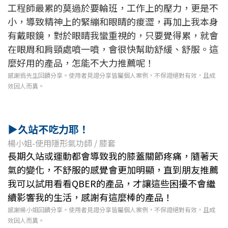
工程師最累的莫過於要輪班，工作上的壓力，更是不
小，導致精神上的緊繃和眼睛的痠澀，再加上我本身
有戴眼鏡，對於眼睛我蠻重視的，只要覺得累，就會
在眼周和肩頸處噴一噴，會很快幫助舒緩、舒服。這
麼好用的產品，怎能不大力推薦呢！
感謝翁先生回饋分享。使用者見證分享皆屬個人案例，不保證絕對有效，且成
效因人而異。
▶
久站不吃力耶！
楊小姐-使用隱形氣功師 / 膝套
長期久站或運動都會導致我的膝蓋關節疼痛，隨著天
氣的變化，不舒服的感覺會更加明顯，直到朋友推薦
我可以試用看看QBER的產品，才讓這些困擾不會繼
續影響我的生活，感謝有這麼棒的產品！
感謝楊小姐回饋分享。使用者見證分享皆屬個人案例，不保證絕對有效，且成
效因人而異。