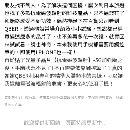
朋友找不到人，為了解決這個困擾，屢次到日本旅遊
也找了多款抗電磁波輻射的科技產品，只不過錢花了
卻始終感受不到功效，偶然機緣下在百貨公司看到
QBER，透過櫃姐當場介紹及小小試驗，想說都已經
買過這麼多的晶片了，也不差再多花一次錢，就買回
來試試看，說也神奇，本來我使用手機都需要用觸控
筆的，即便用I PHONE也一樣！
自從貼了光量子晶片【抗電磁波輻射】-5G加強版之
後，手麻狀況不見了! 不再需要依靠觸控筆了！真的
謝謝QBER利用專利的精準人體頻率的共振，可以讓
我遠離電磁波輻射的危害，更安心地使用手機！
感謝莊小姐
回饋分享。使用者見證分享皆屬個人案例，不保證絕對有效，且成
效因人而異。
歡迎提供新回饋，頁面持續更新中...