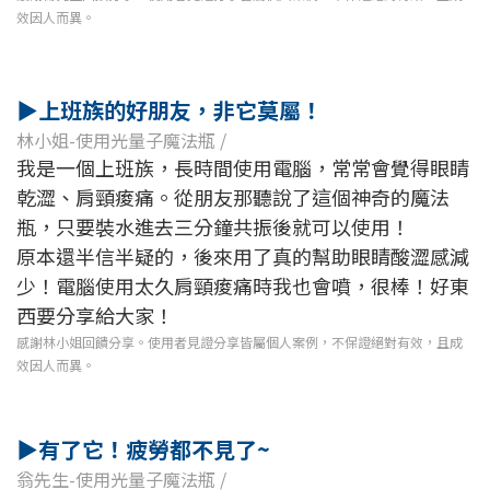
效因人而異。
▶
上班族的好朋友，非它莫屬！
林小姐-使用光量子魔法瓶 /
我是一個上班族，長時間使用電腦，常常會覺得眼睛
乾澀、肩頸痠痛。從朋友那聽說了這個神奇的魔法
瓶，只要裝水進去三分鐘共振後就可以使用！
原本還半信半疑的，後來用了真的幫助眼睛酸澀感減
少！電腦使用太久肩頸痠痛時我也會噴，很棒！好東
西要分享給大家！
感謝林小姐回饋分享。使用者見證分享皆屬個人案例，不保證絕對有效，且成
效因人而異。
▶
有了它！疲勞都不見了~
翁先生-使用光量子魔法瓶 /