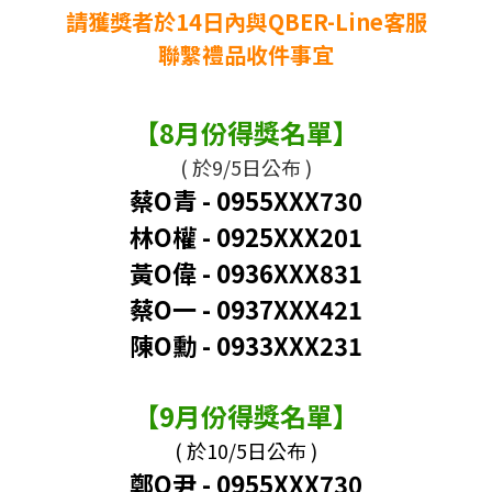
請獲獎者於14日內與QBER-Line客服
聯繫禮品收件事宜
【8月份得獎名單】
( 於9/5日公布 )
蔡O青 - 0955XXX730
林O權
-
0925XXX201
黃O偉
-
0936XXX831
蔡O一 - 0937XXX421
陳O勳 - 0933XXX231
【9月份得獎名單】
( 於10/5日公布 )
鄭O尹 - 0955XXX730