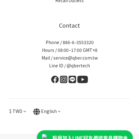
Retail Outlets
Contact
Phone / 886-6-3553320
Hours / 08:00~17:00 GMT+8
Mail / service@qber.com.tw
Line ID /
@qbertech
$
TWD
English
點我加入LINE好友🎁領會員購物金