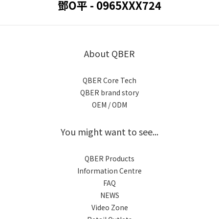
鄧O平 - 0965XXX724
About QBER
QBER Core Tech
QBER brand story
OEM / ODM
You might want to see...
QBER Products
Information Centre
FAQ
NEWS
Video Zone