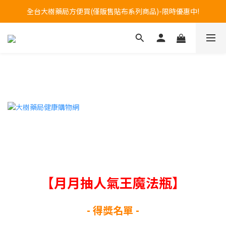
Welcome to call our service hotline at +886800272273.
全台大樹藥局方便買(僅販售貼布系列商品)-限時優惠中!
Welcome to call our service hotline at +886800272273.
【月月抽人氣王魔法瓶】
- 得獎名單 -